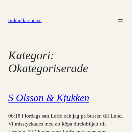
Hoppa
till
mikaellarson.se
innehåll
Kategori:
Okategoriserade
S Olsson & Kjukken
06:18 i lördags satt Leffe och jag på bussen till Lund.
Vi misslyckades med att köpa direktbiljett till
Liseleje. 777-koden som Leffe envisades med