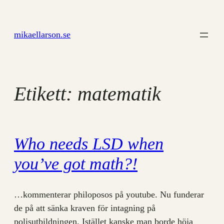
Hoppa
till
mikaellarson.se
innehåll
Etikett:
matematik
Who needs LSD when
you’ve got math?!
…kommenterar philoposos på youtube. Nu funderar
de på att sänka kraven för intagning på
polisutbildningen. Istället kanske man borde höja