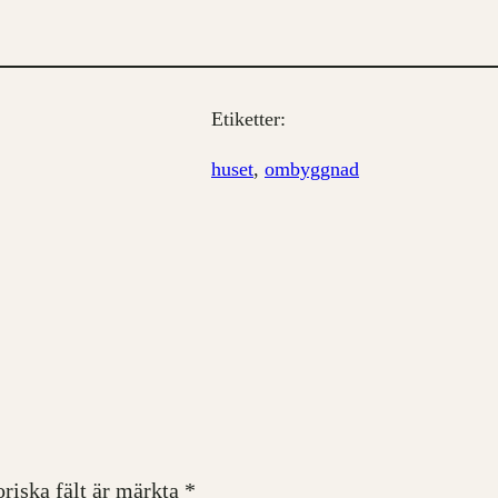
Etiketter:
huset
, 
ombyggnad
oriska fält är märkta
*