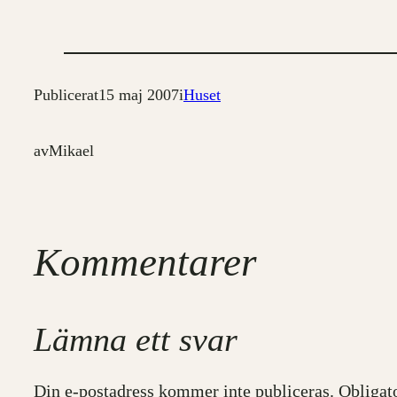
Publicerat
15 maj 2007
i
Huset
av
Mikael
Kommentarer
Lämna ett svar
Din e-postadress kommer inte publiceras.
Obligat