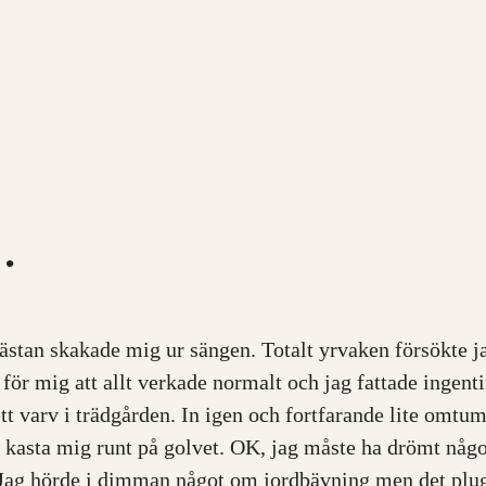
…
h nästan skakade mig ur sängen. Totalt yrvaken försökt
ör mig att allt verkade normalt och jag fattade ingentin
tt varv i trädgården. In igen och fortfarande lite omtum
ågor kasta mig runt på golvet. OK, jag måste ha drömt n
 Jag hörde i dimman något om jordbävning men det plug