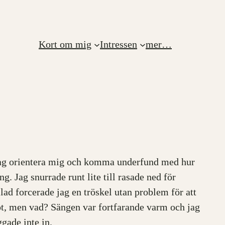
Kort om mig
Intressen
mer…
e jag orientera mig och komma underfund med hur
g. Jag snurrade runt lite till rasade ned för
lad forcerade jag en tröskel utan problem för att
ågot, men vad? Sängen var fortfarande varm och jag
gade inte in.