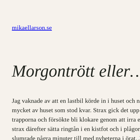
Hoppa
till
innehåll
mikaellarson.se
Morgontrött eller
Jag vaknade av att en lastbil körde in i huset oc
mycket av huset som stod kvar. Strax gick det upp f
trapporna och försökte bli klokare genom att irra e
strax därefter sätta ringtån i en kistfot och i pl
slumrade några minuter till med nyheterna i örat.