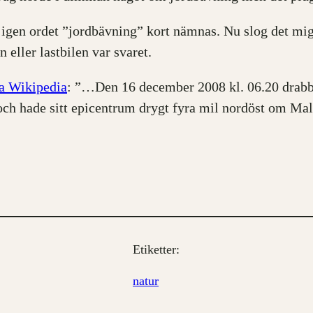
 igen ordet ”jordbävning” kort nämnas. Nu slog det mig 
 eller lastbilen var svaret.
ka Wikipedia
: ”…Den 16 december 2008 kl. 06.20 drabba
 och hade sitt epicentrum drygt fyra mil nordöst om Ma
Etiketter:
natur