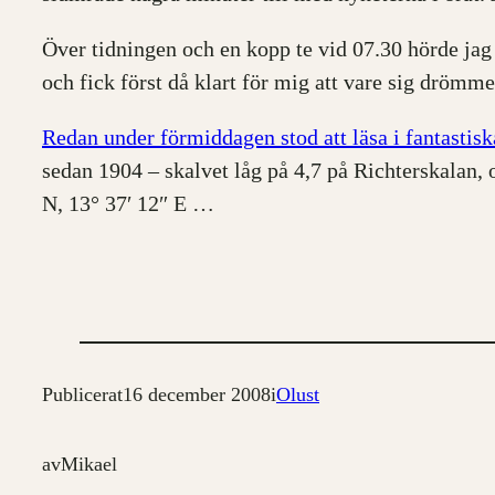
Över tidningen och en kopp te vid 07.30 hörde jag
och fick först då klart för mig att vare sig drömmen
Redan under förmiddagen stod att läsa i fantastis
sedan 1904 – skalvet låg på 4,7 på Richterskalan,
N, 13° 37′ 12″ E …
Publicerat
16 december 2008
i
Olust
av
Mikael