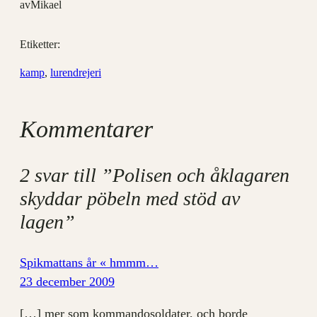
av
Mikael
Etiketter:
kamp
, 
lurendrejeri
Kommentarer
2 svar till ”Polisen och åklagaren
skyddar pöbeln med stöd av
lagen”
Spikmattans år « hmmm…
23 december 2009
[…] mer som kommandosoldater, och borde