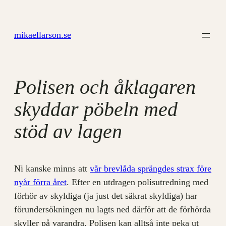
Hoppa
till
mikaellarson.se
innehåll
Polisen och åklagaren
skyddar pöbeln med
stöd av lagen
Ni kanske minns att
vår brevlåda sprängdes strax före
nyår förra året
. Efter en utdragen polisutredning med
förhör av skyldiga (ja just det säkrat skyldiga) har
förundersökningen nu lagts ned därför att de förhörda
skyller på varandra. Polisen kan alltså inte peka ut