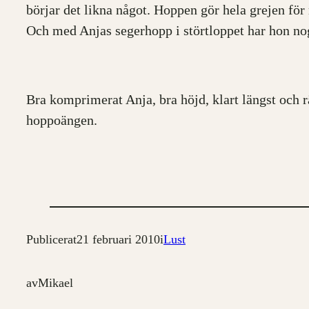
börjar det likna något. Hoppen gör hela grejen fö
Och med Anjas segerhopp i störtloppet har hon no
Bra komprimerat Anja, bra höjd, klart längst och r
hoppoängen.
Publicerat
21 februari 2010
i
Lust
av
Mikael