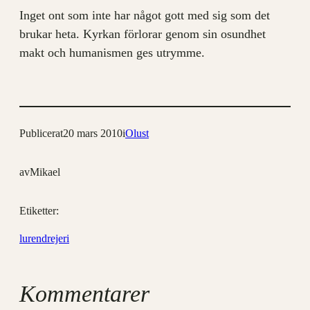
Inget ont som inte har något gott med sig som det
brukar heta. Kyrkan förlorar genom sin osundhet
makt och humanismen ges utrymme.
Publicerat
20 mars 2010
i
Olust
av
Mikael
Etiketter:
lurendrejeri
Kommentarer