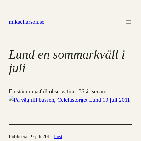
Hoppa
till
mikaellarson.se
innehåll
Lund en sommarkväll i
juli
En stämningsfull observation, 36 år senare…
Publicerat
19 juli 2011
i
Lust