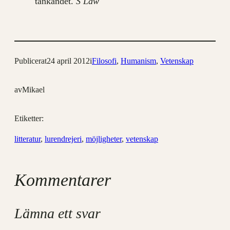
tänkandet.
S Law
Publicerat
24 april 2012
i
Filosofi
, 
Humanism
, 
Vetenskap
av
Mikael
Etiketter:
litteratur
, 
lurendrejeri
, 
möjligheter
, 
vetenskap
Kommentarer
Lämna ett svar