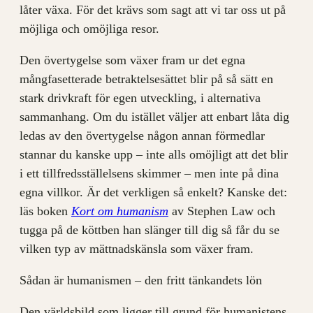
låter växa. För det krävs som sagt att vi tar oss ut på
möjliga och omöjliga resor.
Den övertygelse som växer fram ur det egna
mångfasetterade betraktelsesättet blir på så sätt en
stark drivkraft för egen utveckling, i alternativa
sammanhang. Om du istället väljer att enbart låta dig
ledas av den övertygelse någon annan förmedlar
stannar du kanske upp – inte alls omöjligt att det blir
i ett tillfredsställelsens skimmer – men inte på dina
egna villkor. Är det verkligen så enkelt? Kanske det:
läs boken
Kort om humanism
av Stephen Law och
tugga på de köttben han slänger till dig så får du se
vilken typ av mättnadskänsla som växer fram.
Sådan är humanismen – den fritt tänkandets lön
Den världsbild som ligger till grund för humanistens