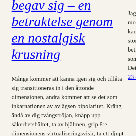
begav sig – en
Jag
betraktelse genom
mol
kan
en nostalgisk
sto
bet
krusning
som
De
23
Många kommer att känna igen sig och tillåta
sig transitioneras in i den åttonde
dimensionen, andra kommer att se det som
inkarnationen av avlägsen bipolaritet. Kräng
ändå av dig tvångströjan, knäpp upp
säkerhetsbältet, ta av hjälmen, grip 8:e
dimensionens virtualiseringsvisir, ta ett djupt