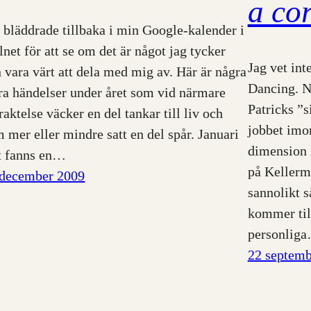
a co
 bläddrade tillbaka i min Google-kalender i
net för att se om det är något jag tycker
Jag vet int
 vara värt att dela med mig av. Här är några
Dancing. N
ra händelser under året som vid närmare
Patricks ”s
raktelse väcker en del tankar till liv och
jobbet imo
 mer eller mindre satt en del spår. Januari
dimension 
t fanns en…
på Kellerm
 december 2009
sannolikt så
kommer till
personlig
22 septemb