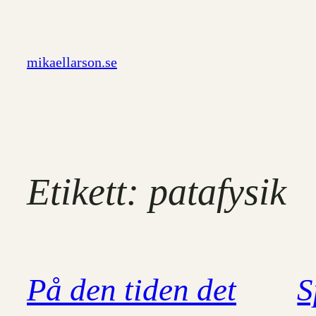
Hoppa
till
innehåll
mikaellarson.se
Etikett:
patafysik
På den tiden det
S