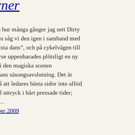
rner
e hur många gånger jag sett Dirty
u såg vi den igen i samband med
ista dans”, och på cykelvägen till
rse uppenbarades plötsligt en ny
i den magiska scenen
ans säsongsavslutning. Det är
 att ledares bästa sidor inte alltid
 uttryck i hårt pressade tider;
a…
er 2009