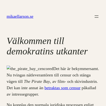
Hoppa
till
mikaellarson.se
innehåll
Välkommen till
demokratins utkanter
Det här är bekymmersamt.
Nu tvingas nätleverantören till censur och stänga
vägen till
The
Pirate Bay
, av film- och skivindustrin
.
Det kan inte annat än
betraktas som censur
påkallad
av intressegrupper.
Nu kopplas den normala juridiska processen enligt