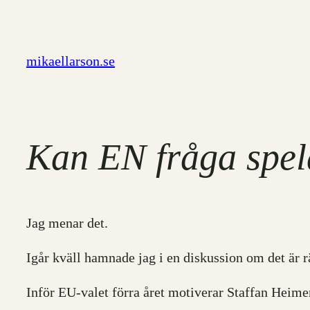
Hoppa
till
innehåll
mikaellarson.se
Kan EN fråga spela
Jag menar det.
Igår kväll hamnade jag i en diskussion om det är rä
Inför EU-valet förra året motiverar Staffan Heime