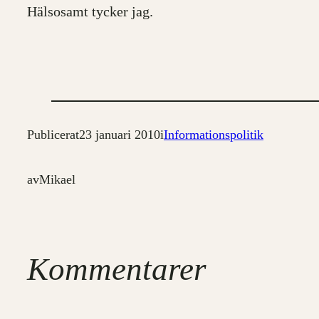
Hälsosamt tycker jag.
Publicerat
23 januari 2010
i
Informationspolitik
av
Mikael
Kommentarer