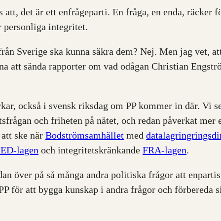
rots att, det är ett enfrågeparti. En fråga, en enda, räc
 personliga integritet.
at från Sverige ska kunna säkra dem? Nej. Men jag vet, 
att sända rapporter om vad odågan Christian Engström 
erkar, också i svensk riksdag om PP kommer in där. Vi 
frågan och friheten på nätet, och redan påverkat mer e
 att ske när
Bodströmsamhället
med
datalagringringsdi
ED-lagen
och integritetskränkande
FRA-lagen
.
edan över på så många andra politiska frågor att enpartis
för att bygga kunskap i andra frågor och förbereda sig b