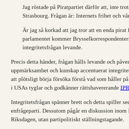
Jag röstade på Piratpartiet därför att, inte t
Strasbourg. Frågan är: Internets frihet och vår
Är jag så korkad att jag tror att en enda pir
parlamentet kommer Brysselkorrespondenterna 
integritetsfrågan levande.
Precis detta händer, frågan hålls levande och påv
uppmärksamhet och kunskap accentuerat integritets
att plötsligt börja försöka förstå vad som håller på
i USAs tyglar och godkänner rättshavererande
IPR
Integritetsfrågan spänner brett och detta spiller s
enfrågeparti. Dessutom pågår en diskussion inom PP 
Riksdagen, utan partipolitiskt ställningstagande.