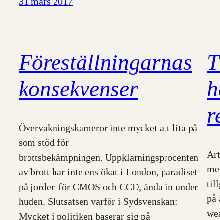
31 mars 2017
Föreställningarnas
T
konsekvenser
h
r
Övervakningskameror inte mycket att lita på
som stöd för
Art
brottsbekämpningen. Uppklarningsprocenten
med
av brott har inte ens ökat i London, paradiset
til
på jorden för CMOS och CCD, ända in under
på 
huden. Slutsatsen varför i Sydsvenskan:
wea
Mycket i politiken baserar sig på