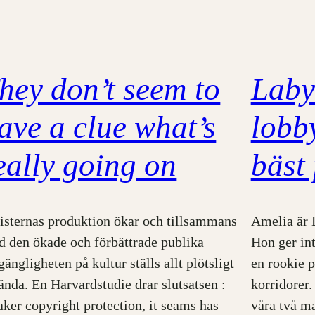
hey don’t seem to
Laby
ave a clue what’s
lobb
eally going on
bäst
isternas produktion ökar och tillsammans
Amelia är 
 den ökade och förbättrade publika
Hon ger int
lgängligheten på kultur ställs allt plötsligt
en rookie p
ända. En Harvardstudie drar slutsatsen :
korridorer.
ker copyright protection, it seams has
våra två ma