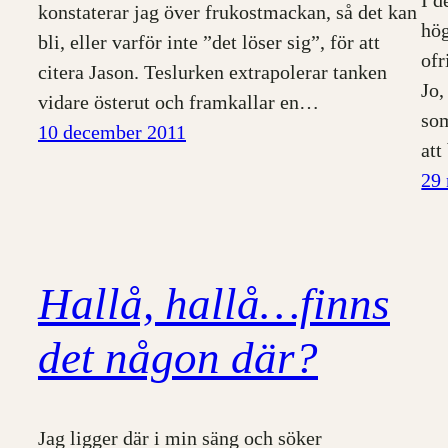
I d
konstaterar jag över frukostmackan, så det kan
hög
bli, eller varför inte ”det löser sig”, för att
ofr
citera Jason. Teslurken extrapolerar tanken
Jo,
vidare österut och framkallar en…
som
10 december 2011
att
29
Hallå, hallå…finns
det någon där?
Jag ligger där i min säng och söker