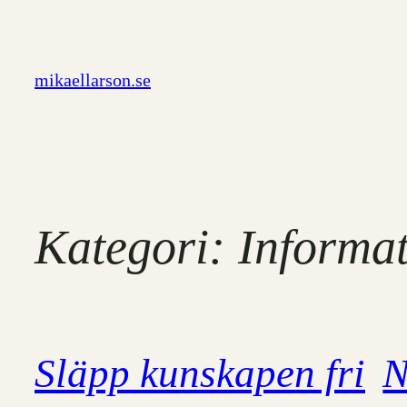
Hoppa
till
innehåll
mikaellarson.se
Kategori:
Informat
Släpp kunskapen fri
N