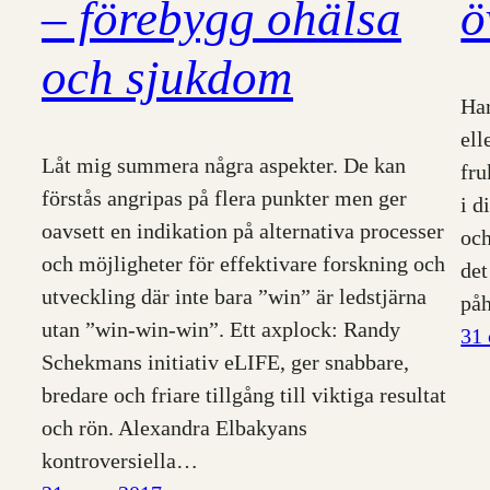
– förebygg ohälsa
ö
och sjukdom
Har
ell
Låt mig summera några aspekter. De kan
fru
förstås angripas på flera punkter men ger
i d
oavsett en indikation på alternativa processer
och
och möjligheter för effektivare forskning och
det
utveckling där inte bara ”win” är ledstjärna
på
utan ”win-win-win”. Ett axplock: Randy
31 
Schekmans initiativ eLIFE, ger snabbare,
bredare och friare tillgång till viktiga resultat
och rön. Alexandra Elbakyans
kontroversiella…