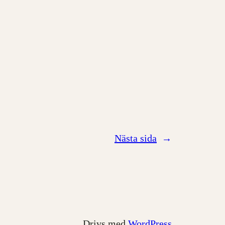
Nästa sida
→
Drivs med
WordPress