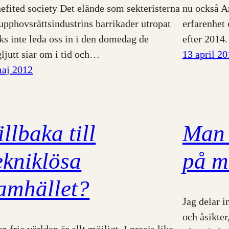
efited society Det elände som sekteristerna
nu också Am
upphovsrättsindustrins barrikader utropat
erfarenhet 
ks inte leda oss in i den domedag de
efter 2014
ljutt siar om i tid och…
13 april 2
maj 2012
illbaka till
Man 
ekniklösa
på m
amhället?
Jag delar i
och åsikter