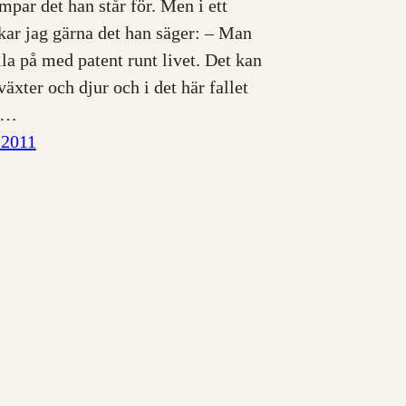
mpar det han står för. Men i ett
kar jag gärna det han säger: – Man
lla på med patent runt livet. Det kan
växter och djur och i det här fallet
.…
 2011