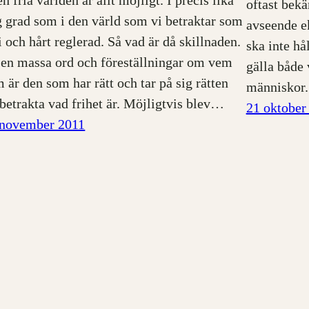
en fria världen är allt möjligt. I precis lika
oftast bekä
 grad som i den värld som vi betraktar som
avseende e
i och hårt reglerad. Så vad är då skillnaden.
ska inte hå
 en massa ord och föreställningar om vem
gälla både 
 är den som har rätt och tar på sig rätten
människor
 betrakta vad frihet är. Möjligtvis blev…
21 oktober
 november 2011