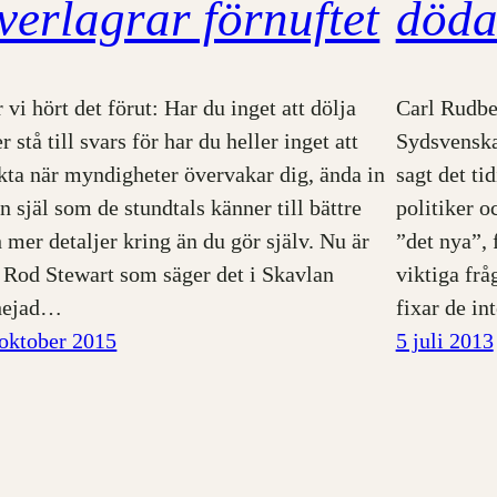
verlagrar förnuftet
död
 vi hört det förut: Har du inget att dölja
Carl Rudbe
er stå till svars för har du heller inget att
Sydsvenska
kta när myndigheter övervakar dig, ända in
sagt det ti
in själ som de stundtals känner till bättre
politiker o
 mer detaljer kring än du gör själv. Nu är
”det nya”, 
 Rod Stewart som säger det i Skavlan
viktiga fråg
hejad…
fixar de i
oktober 2015
5 juli 2013