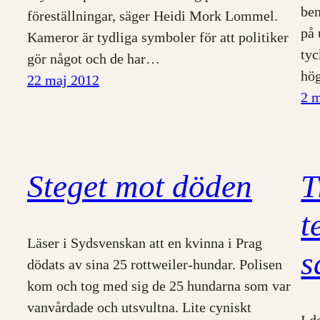
ben
föreställningar, säger Heidi Mork Lommel.
på 
Kameror är tydliga symboler för att politiker
tyc
gör något och de har…
hög
22 maj 2012
2 
Steget mot döden
T
t
Läser i Sydsvenskan att en kvinna i Prag
s
dödats av sina 25 rottweiler-hundar. Polisen
kom och tog med sig de 25 hundarna som var
vanvårdade och utsvultna. Lite cyniskt