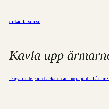
Hoppa
till
innehåll
mikaellarson.se
Kavla upp ärmarn
Dags för de goda hackarna att börja jobba hårdar