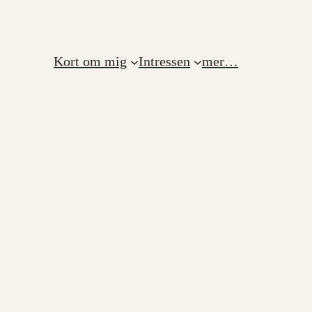
Kort om mig
Intressen
mer…