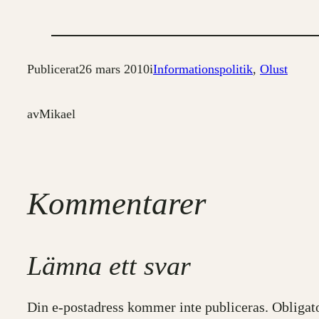
Publicerat
26 mars 2010
i
Informationspolitik
, 
Olust
av
Mikael
Kommentarer
Lämna ett svar
Din e-postadress kommer inte publiceras.
Obligat