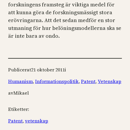
forskningens framsteg är viktiga medel för
att kunna göra de forskningsmässigt stora
erövringarna. Att det sedan medför en stor
utmaning för hur belöningsmodellerna ska se
är inte bara av ondo.
Publicerat
21 oktober 2011
i
Humanism
, 
Informationspolitik
, 
Patent
, 
Vetenskap
av
Mikael
Etiketter:
Patent
, 
vetenskap