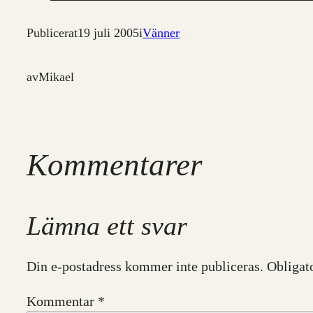
Publicerat
19 juli 2005
i
Vänner
av
Mikael
Kommentarer
Lämna ett svar
Din e-postadress kommer inte publiceras.
Obligat
Kommentar
*