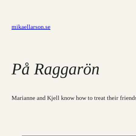
Hoppa
till
innehåll
mikaellarson.se
På Raggarön
Marianne and Kjell know how to treat their frien