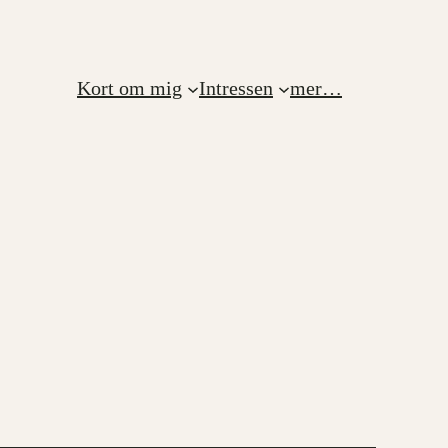
Kort om mig
Intressen
mer…