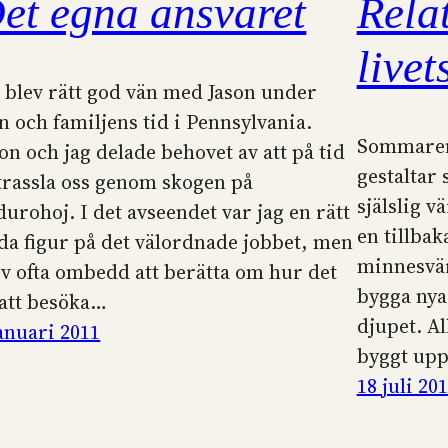
et egna ansvaret
Rela
live
g blev rätt god vän med Jason under
n och familjens tid i Pennsylvania.
Sommaren
on och jag delade behovet av att på tid
gestaltar 
 trassla oss genom skogen på
själslig v
durohoj. I det avseendet var jag en rätt
en tillbak
da figur på det välordnade jobbet, men
minnesvärd
ev ofta ombedd att berätta om hur det
bygga nya 
 att besöka…
djupet. Al
januari 2011
byggt up
18 juli 20