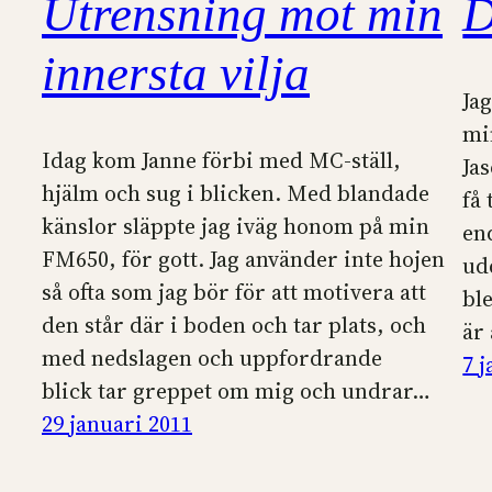
Utrensning mot min
D
innersta vilja
Ja
mi
Idag kom Janne förbi med MC-ställ,
Jas
hjälm och sug i blicken. Med blandade
få
känslor släppte jag iväg honom på min
en
FM650, för gott. Jag använder inte hojen
ud
så ofta som jag bör för att motivera att
bl
den står där i boden och tar plats, och
är
med nedslagen och uppfordrande
7 
blick tar greppet om mig och undrar…
29 januari 2011