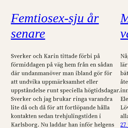
Femtiosex-sju år
M
senare
v
Sverker och Karin tittade förbi på
Nå
förmiddagen på väg hem från en sådan
lä
där undanmanöver man ibland gör för
bä
att undvika uppmärksamhet eller
åt
uppståndelse runt speciella högtidsdagar.
in
Sverker och jag brukar ringa varandra
El
lite då och då för att fortlöpande hålla
Löv
kontakten sedan trehjulingstiden i
al
Karlsborg. Nu laddar han inför helgens
27