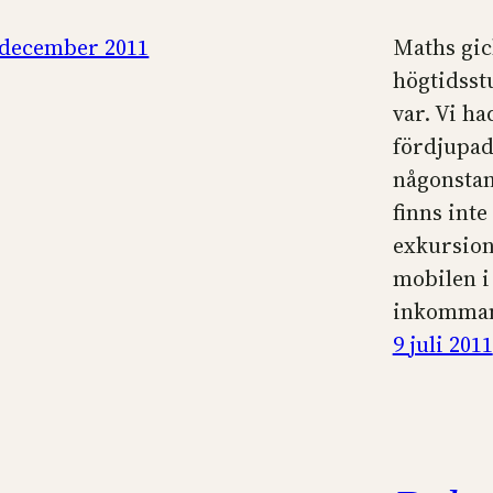
 december 2011
Maths gick
högtidsst
var. Vi h
fördjupad
någonstans
finns inte
exkursion.
mobilen i 
inkomman
9 juli 2011