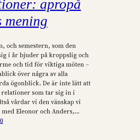
tioner: apropå
ts mening
, och semestern, som den
sig i år bjuder på kroppslig och
ärme och tid för viktiga möten –
ablick över några av alla
a ögonblick. De är inte lätt att
relationer som tar sig in i
ltså vårdar vi den vänskap vi
p med Eleonor och Anders,…
10