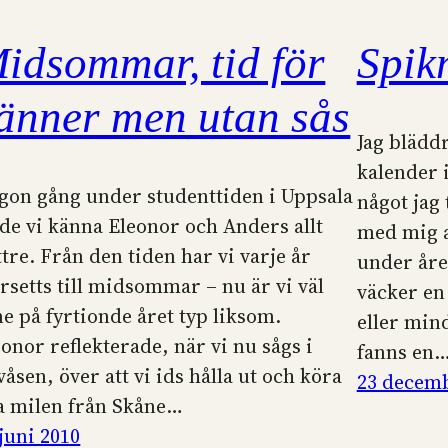
idsommar, tid för
Spik
änner men utan sås
Jag blädd
kalender i
gon gång under studenttiden i Uppsala
något jag 
rde vi känna Eleonor och Anders allt
med mig a
ttre. Från den tiden har vi varje år
under åre
ersetts till midsommar – nu är vi väl
väcker en 
ne på fyrtionde året typ liksom.
eller mind
eonor reflekterade, när vi nu sågs i
fanns en
åsen, över att vi ids hålla ut och köra
23 decemb
la milen från Skåne…
 juni 2010