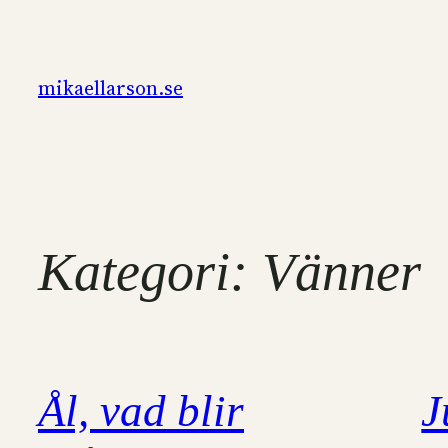
Hoppa
till
innehåll
mikaellarson.se
Kategori:
Vänner
Ål, vad blir
J