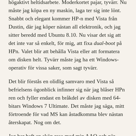
högaktivt heltidsarbete. Moderkortet pajar, tyvärr. Nu
måste jag köpa en ny maskin, laga ter sig inte lönt.
Snabbt och elegant kommer HP-n med Vista från
Dustin, där jag köper nästan all elektronik, och jag
sitter beredd med Ubuntu 8.10. Nu visar det sig att
det inte var så enkelt, för mig, att fixa
dual-boot
på
HPn
.
Valet blir att behålla Vista eller att formatera
om disken helt. Tyvärr måste jag ha ett Windows-
operativ för vissa saker, som sagt tyvärr.
Det blir förstås en olidlig samvaro med Vista så
befrielsens ögonblick infinner sig när jag blåser HPn
ren och fyller endast en bråkdel av disken med 64-
bitars Windows 7 Ultimate. Det måste jag säga, mitt
förtroende för vad MS kan åstadkomma blev nästan
återskapat. Nog om det.
Jag har haft en skön resa med min AAO och när