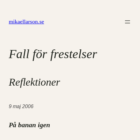
Hoppa
till
mikaellarson.se
innehåll
Fall för frestelser
Reflektioner
9 maj 2006
På banan igen