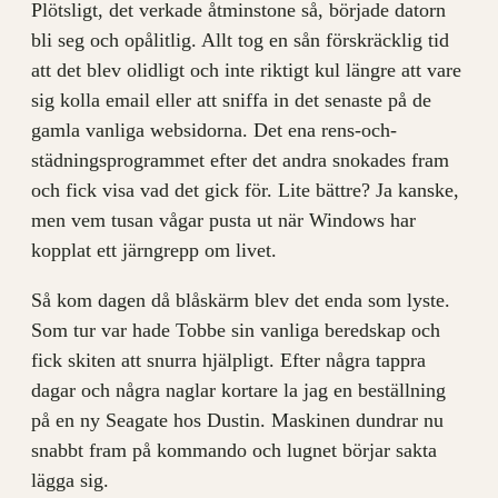
Plötsligt, det verkade åtminstone så, började datorn
bli seg och opålitlig. Allt tog en sån förskräcklig tid
att det blev olidligt och inte riktigt kul längre att vare
sig kolla email eller att sniffa in det senaste på de
gamla vanliga websidorna. Det ena rens-och-
städningsprogrammet efter det andra snokades fram
och fick visa vad det gick för.
Lite bättre? Ja kanske,
men vem tusan vågar pusta ut när Windows har
kopplat ett järngrepp om livet.
Så kom dagen då blåskärm blev det enda som lyste.
Som tur var hade Tobbe sin vanliga beredskap och
fick skiten att snurra hjälpligt. Efter några tappra
dagar och några naglar kortare la jag en beställning
på en ny Seagate hos Dustin. Maskinen dundrar nu
snabbt fram på kommando och lugnet börjar sakta
lägga sig.