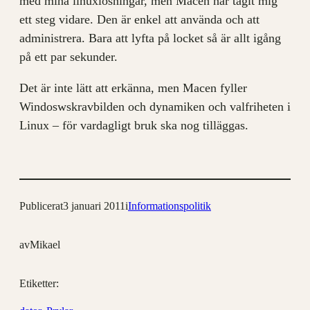
med mina linuxlösningar, men Macen har tagit mig
ett steg vidare. Den är enkel att använda och att
administrera. Bara att lyfta på locket så är allt igång
på ett par sekunder.
Det är inte lätt att erkänna, men Macen fyller
Windoswskravbilden och dynamiken och valfriheten i
Linux – för vardagligt bruk ska nog tilläggas.
Publicerat
3 januari 2011
i
Informationspolitik
av
Mikael
Etiketter: