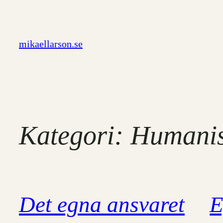
Hoppa
till
innehåll
mikaellarson.se
Kategori:
Humani
Det egna ansvaret
E