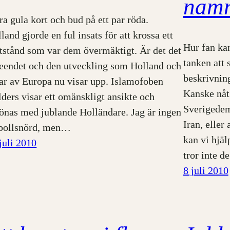
nam
ra gula kort och bud på ett par röda.
land gjorde en ful insats för att krossa ett
Hur fan kan
stånd som var dem övermäktigt. Är det det
tanken att 
eendet och den utveckling som Holland och
beskrivnin
ar av Europa nu visar upp. Islamofoben
Kanske nåt 
ders visar ett omänskligt ansikte och
Sverigedem
önas med jublande Holländare. Jag är ingen
Iran, eller
tbollsnörd, men…
kan vi hjä
juli 2010
tror inte d
8 juli 2010