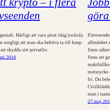
tt krypto – i flera
Jobbe
vseenden
göra
genialt. Härligt att vara pirat idag (också).
Förtroendet
 sorgligt att man ska behöva ta till knep
allmänhet r
 att skydda sitt privatliv.
finns säker
uni 2010
finns att go
maktfullko
motstycke 
fri. Du beh
Civilklädda
man i tunn
27 maj 20