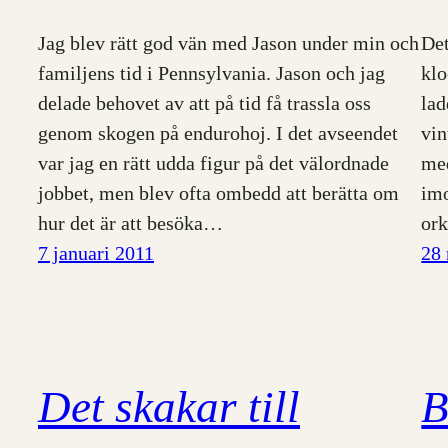
Jag blev rätt god vän med Jason under min och
Det
familjens tid i Pennsylvania. Jason och jag
klo
delade behovet av att på tid få trassla oss
lad
genom skogen på endurohoj. I det avseendet
vin
var jag en rätt udda figur på det välordnade
med
jobbet, men blev ofta ombedd att berätta om
imo
hur det är att besöka…
ork
7 januari 2011
28
Det skakar till
B