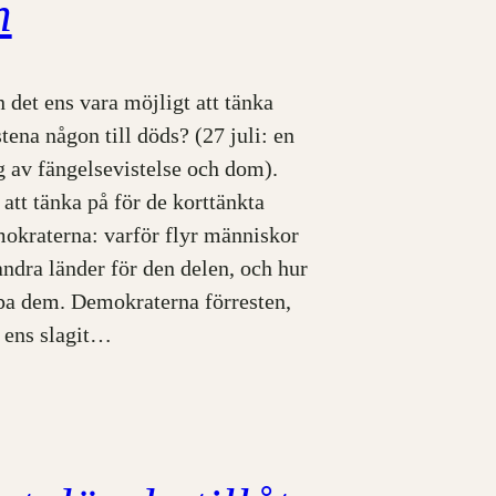
n
 det ens vara möjligt att tänka
stena någon till döds? (27 juli: en
g av fängelsevistelse och dom).
att tänka på för de korttänkta
okraterna: varför flyr människor
 andra länder för den delen, och hur
lpa dem. Demokraterna förresten,
e ens slagit…