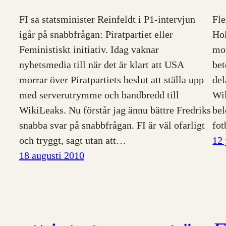
FI sa statsminister Reinfeldt i P1-intervjun
Fle
igår på snabbfrågan: Piratpartiet eller
Hol
Feministiskt initiativ. Idag vaknar
mot
nyhetsmedia till när det är klart att USA
bet
morrar över Piratpartiets beslut att ställa upp
del
med serverutrymme och bandbredd till
Wil
WikiLeaks. Nu förstår jag ännu bättre Fredriks
bel
snabba svar på snabbfrågan. FI är väl ofarligt
fo
och tryggt, sagt utan att…
12 
18 augusti 2010