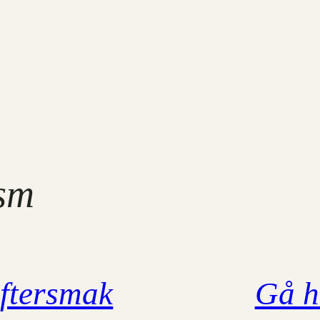
sm
ftersmak
Gå h