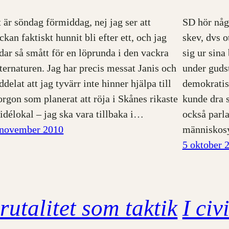
 är söndag förmiddag, nej jag ser att
SD hör någo
ckan faktiskt hunnit bli efter ett, och jag
skev, dvs o
dar så smått för en löprunda i den vackra
sig ur sin
ternaturen. Jag har precis messat Janis och
under guds
delat att jag tyvärr inte hinner hjälpa till
demokratis
rgon som planerat att röja i Skånes rikaste
kunde dra s
idélokal – jag ska vara tillbaka i…
också parl
 november 2010
människosy
5 oktober 
rutalitet som taktik
I civ