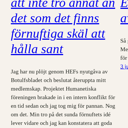
att inte tro annat än
E
det som det finns
a
förnuftiga skäl att
Så 
hålla sant
Men
för
3 j
Jag har nu plöjt genom HEFs nyutgåva av
Botulfsbladet och beslutat återuppta mitt
medlemskap. Projektet Humanetiska
föreningen brakade in i en intern konflikt för
en tid sedan och jag tog mig för pannan. Nog
om det. Min tro på det sunda förnuftets idé
lever vidare och jag kan konstatera att goda