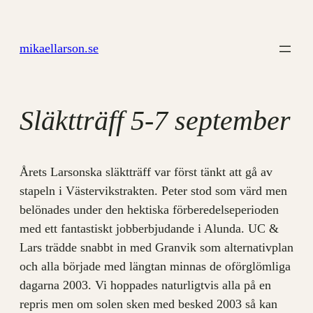
Hoppa
till
mikaellarson.se
innehåll
Släktträff 5-7 september
Årets Larsonska släktträff var först tänkt att gå av
stapeln i Västervikstrakten. Peter stod som värd men
belönades under den hektiska förberedelseperioden
med ett fantastiskt jobberbjudande i Alunda. UC &
Lars trädde snabbt in med Granvik som alternativplan
och alla började med längtan minnas de oförglömliga
dagarna 2003. Vi hoppades naturligtvis alla på en
repris men om solen sken med besked 2003 så kan