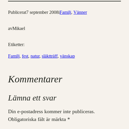
Publicerat
7 september 2008
i
Familj
, 
Vänner
av
Mikael
Etiketter:
Familj
, 
fest
, 
natur
, 
släktträff
, 
vänskap
Kommentarer
Lämna ett svar
Din e-postadress kommer inte publiceras.
Obligatoriska fält är märkta
*